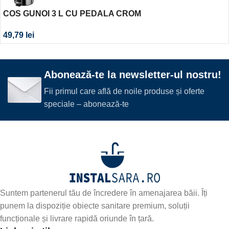
COS GUNOI 3 L CU PEDALA CROM
49,79
lei
Abonează-te la newsletter-ul nostru!
Fii primul care află de noile produse și oferte
speciale – abonează-te
Suntem partenerul tău de încredere în amenajarea băii. Îți
punem la dispoziție obiecte sanitare premium, soluții
funcționale și livrare rapidă oriunde în țară.