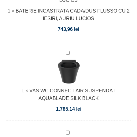
1
×
BATERIE INCASTRATA CADA/DUS FLUSSO CU 2
IESIRI, AURIU LUCIOS
743,96
lei
VAS
WC
CONNECT
AIR
SUSPENDAT
1
×
VAS WC CONNECT AIR SUSPENDAT
AQUABLADE
AQUABLADE SILK BLACK
SILK
BLACK
1.785,14
lei
Vas