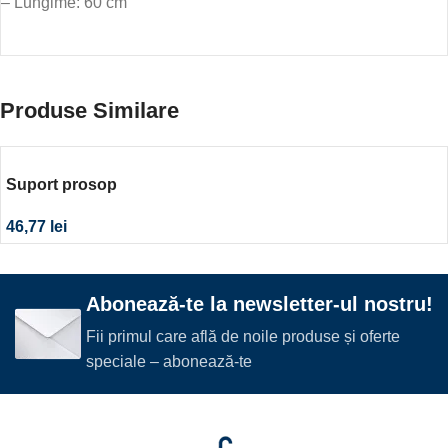
– Lungime: 60 cm
Produse Similare
Suport prosop
46,77
lei
Abonează-te la newsletter-ul nostru!
Fii primul care află de noile produse și oferte
speciale – abonează-te