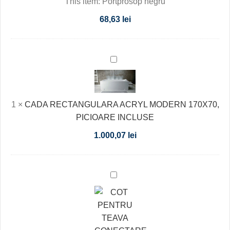
This item:
Portprosop negru
68,63
lei
CADA
RECTANGULARA
ACRYL
MODERN
1
×
CADA RECTANGULARA ACRYL MODERN 170X70,
170X70,
PICIOARE INCLUSE
PICIOARE
1.000,07
lei
INCLUSE
COT
PENTRU
TEAVA
CONECTARE
DIAM.