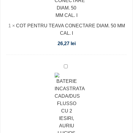
50
MM
CAL.
1
×
COT PENTRU TEAVA CONECTARE DIAM. 50 MM
I
CAL. I
26,27
lei
BATERIE
INCASTRATA
CADA/DUS
FLUSSO
CU
2
IESIRI,
AURIU
LUCIOS