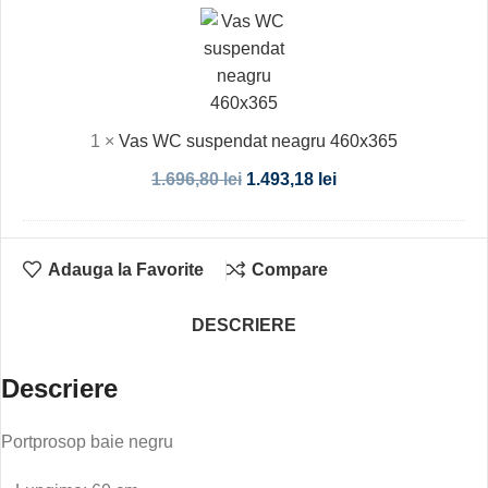
WC
suspendat
neagru
460x365
1
×
Vas WC suspendat neagru 460x365
1.696,80
lei
1.493,18
lei
Adauga la Favorite
Compare
DESCRIERE
Descriere
Portprosop baie negru