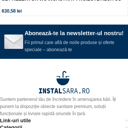
CLAPETA M571 CROM LUCIOS
630,58
lei
Abonează-te la newsletter-ul nostru!
Fii primul care află de noile produse și oferte
speciale – abonează-te
Suntem partenerul tău de încredere în amenajarea băii. Îți
punem la dispoziție obiecte sanitare premium, soluții
funcționale și livrare rapidă oriunde în țară.
Link-uri utile
Categorii