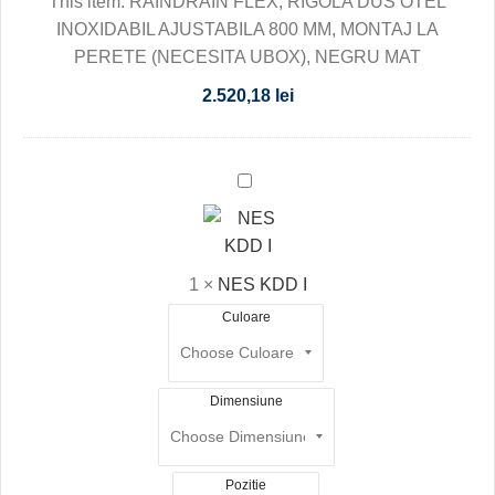
This item:
RAINDRAIN FLEX, RIGOLA DUS OTEL
INOXIDABIL AJUSTABILA 800 MM, MONTAJ LA
PERETE (NECESITA UBOX), NEGRU MAT
2.520,18
lei
NES
KDD
I
1
×
NES KDD I
Culoare
Dimensiune
Pozitie