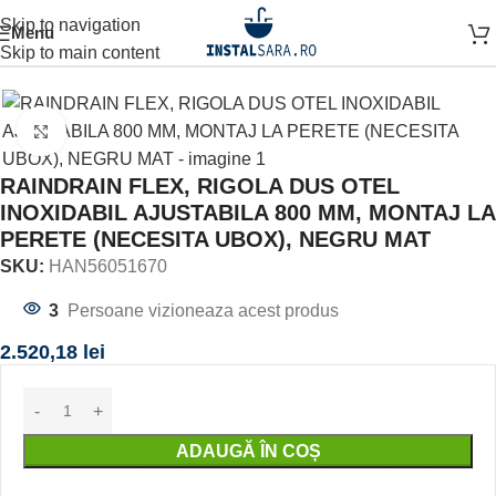
Skip to navigation
Menu
agină
OBIECTE SANITARE
SPATIUL DUSULUI
RIGOLA DUS
Skip to main content
Click to enlarge
RAINDRAIN FLEX, RIGOLA DUS OTEL
INOXIDABIL AJUSTABILA 800 MM, MONTAJ LA
PERETE (NECESITA UBOX), NEGRU MAT
SKU:
HAN56051670
3
Persoane vizioneaza acest produs
2.520,18
lei
ADAUGĂ ÎN COȘ