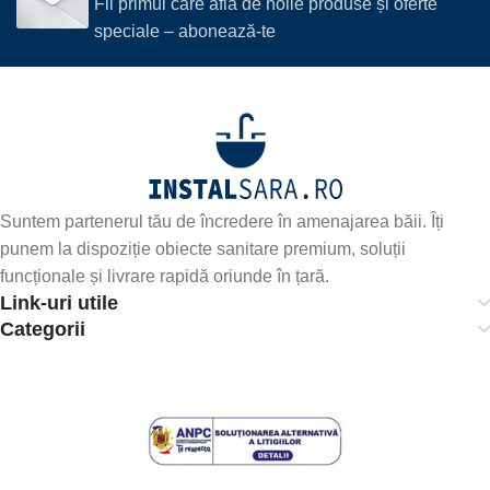
Fii primul care află de noile produse și oferte
speciale – abonează-te
Suntem partenerul tău de încredere în amenajarea băii. Îți
punem la dispoziție obiecte sanitare premium, soluții
funcționale și livrare rapidă oriunde în țară.
Link-uri utile
Categorii