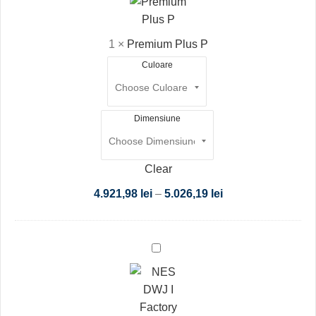
P
1
×
Premium Plus P
Culoare
Dimensiune
Clear
4.921,98
lei
–
5.026,19
lei
NES
DWJ
I
Factory