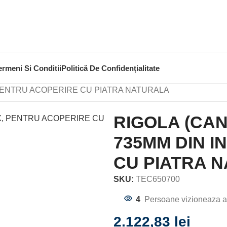
ermeni Si Conditii
Politică De Confidențialitate
LA DUS
, PENTRU ACOPERIRE CU PIATRA NATURALA
RIGOLA (CAN
735MM DIN I
CU PIATRA 
SKU:
TEC650700
4
Persoane vizioneaza a
2.122,83
lei