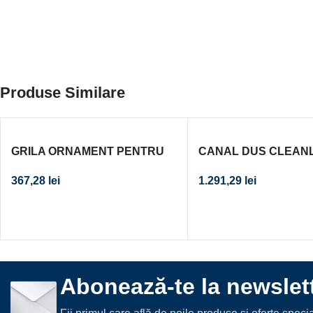
Produse Similare
GRILA ORNAMENT PENTRU
CANAL DUS CLEANL
ACOPERIRE CU PLACI
METAL/METAL PERIAT
367,28
lei
1.291,29
lei
CERAMICE, PENTRU CANAL
90CM CAL. I
DUS L=800 MM
Abonează-te la newslett