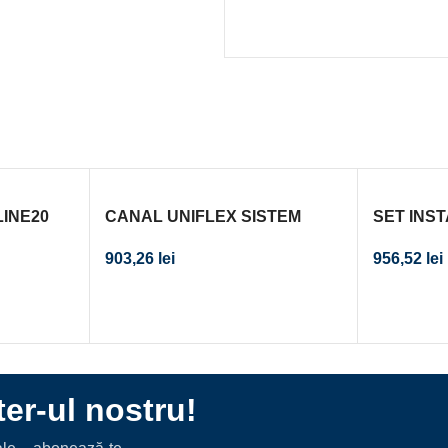
INE20
CANAL UNIFLEX SISTEM
SET INS
 L 30-
INSTALARE DUS 700
CANAL D
903,26
lei
956,52
lei
MM,SCURGERE
20CM 0.8 
ORIZONTALA,PICIOARE SI
SIFON
er-ul nostru!