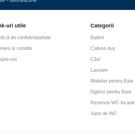
iale – abonează-te
nk-uri utile
Categorii
itică de confidențialitate
Baterii
meni si conditii
Cabine duș
spre noi
Căzi
Lavoare
Mobilier pentru Baie
Oglinzi pentru Baie
Rezervor WC Incastr
Vase de WC