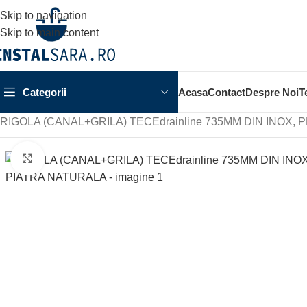
Skip to navigation
Skip to main content
Categorii
Acasa
Contact
Despre Noi
T
Prima pagină
OBIECTE SANITARE
SPATIUL DUSULUI
RIGO
RIGOLA (CANAL+GRILA) TECEdrainline 735MM DIN INOX
Click to enlarge