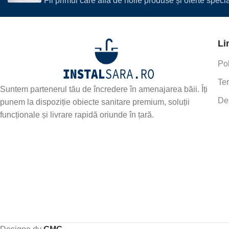
Fii primul care află de noile produse și oferte spec
Li
Pol
Ter
Suntem partenerul tău de încredere în amenajarea băii. Îți
De
punem la dispoziție obiecte sanitare premium, soluții
funcționale și livrare rapidă oriunde în țară.