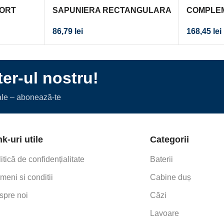
PORT
SAPUNIERA RECTANGULARA
COMPLE
ROM
NIAGARA MARE CROM
SUPORT 
86,79
lei
168,45
lei
PERETE
er-ul nostru!
iale – abonează-te
nk-uri utile
Categorii
itică de confidențialitate
Baterii
meni si conditii
Cabine duș
spre noi
Căzi
Lavoare