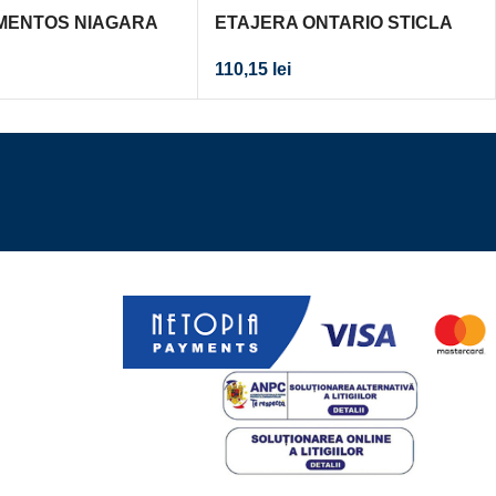
MENTOS NIAGARA
ETAJERA ONTARIO STICLA
PROSOP DE
CROM
110,15
lei
 CROM