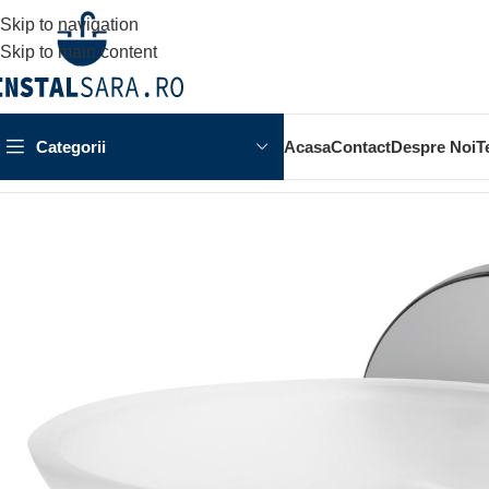
Skip to navigation
Skip to main content
Categorii
Acasa
Contact
Despre Noi
T
Prima pagină
ACCESORII BAIE
ACCESORIU DE PERETE
S