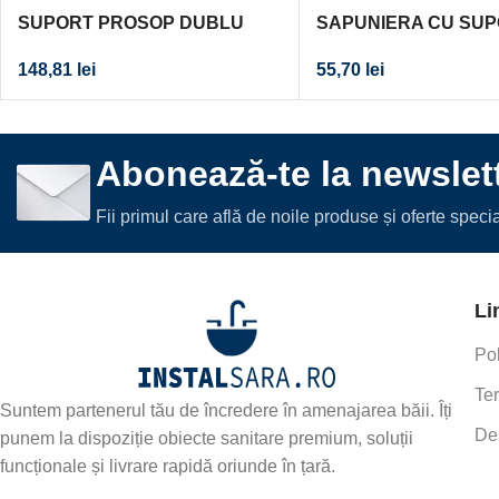
SUPORT PROSOP DUBLU
SAPUNIERA CU SU
BARA ONTARIO 460 CROM
ONTARIO STICLA C
148,81
lei
55,70
lei
Abonează-te la newslett
Fii primul care află de noile produse și oferte spec
Li
Pol
Ter
Suntem partenerul tău de încredere în amenajarea băii. Îți
De
punem la dispoziție obiecte sanitare premium, soluții
funcționale și livrare rapidă oriunde în țară.