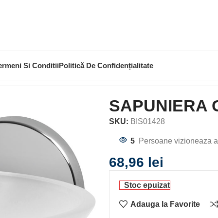
ermeni Si Conditii
Politică De Confidențialitate
APUNIERA CU SUPORT CHROMA
SAPUNIERA 
SKU:
BIS01428
5
Persoane vizioneaza a
68,96
lei
Stoc epuizat
Adauga la Favorite