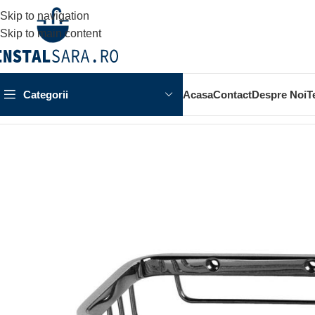
Skip to navigation
Skip to main content
Categorii
Acasa
Contact
Despre Noi
T
Prima pagină
ACCESORII BAIE
ACCESORIU DE PERETE
S