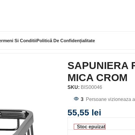
ermeni Si Conditii
Politică De Confidențialitate
APUNIERA RECTANGULARA NIAGARA MICA CROM
SAPUNIERA 
MICA CROM
SKU:
BIS00046
3
Persoane vizioneaza a
55,55
lei
Stoc epuizat