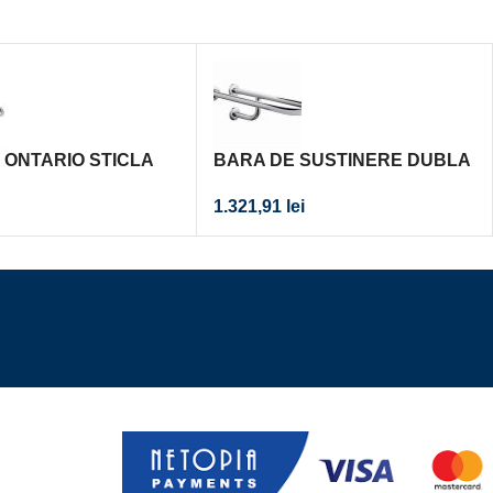
 ONTARIO STICLA
BARA DE SUSTINERE DUBLA
55 CM, MASTERLINE,
1.321,91
lei
PRINDERE PE DREAPTA