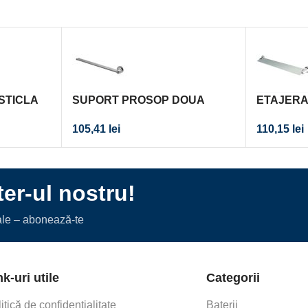
STICLA
SUPORT PROSOP DOUA
ETAJERA
BRATE ONTARIO CROM
CROM
105,41
lei
110,15
lei
er-ul nostru!
iale – abonează-te
nk-uri utile
Categorii
itică de confidențialitate
Baterii