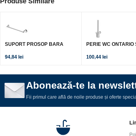
Produse Similare
SUPORT PROSOP BARA
PERIE WC ONTARIO 
ONTARIO 610 CROM
CROM
94,84
lei
100,44
lei
Abonează-te la newslett
Fii primul care află de noile produse și oferte spec
Li
Pol