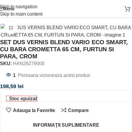
Skip to navigation
Menu
Prima pagină
SPATIUL DUSULUI
SET DUS
Skip to main content
Click to enlarge
SET DUS VERNIS BLEND VARIO ECO SMART,
CU BARA CROMETTA 65 CM, FURTUN SI
PARA, CROM
SKU:
HAN26279000
1
Persoana vizioneaza acest produs
198,59
lei
Stoc epuizat
Adauga la Favorite
Compare
INFORMAȚII SUPLIMENTARE