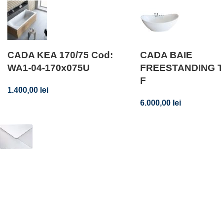
CADA KEA 170/75 Cod:
CADA BAIE
WA1-04-170x075U
FREESTANDING 
F
1.400,00
lei
6.000,00
lei
Abonează-te la newsletter-ul nostru!
Fii primul care află de noile produse și oferte speciale – abone