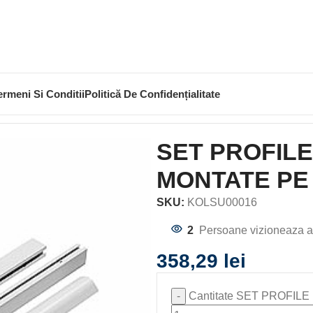
ermeni Si Conditii
Politică De Confidențialitate
A
SET PROFILE PENTRU MASTILE UNI2 MONTATE PE COLT
SET PROFILE
MONTATE PE 
SKU:
KOLSU00016
2
Persoane vizioneaza a
358,29
lei
Cantitate SET PROFIL