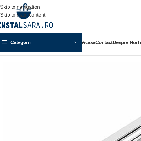
Skip to navigation
Skip to main content
Categorii
Acasa
Contact
Despre Noi
T
Prima pagină
OBIECTE SANITARE
CAZI SI PARAVANE
CAD