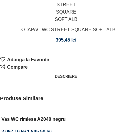
SQUARE
SOFT
ALB
1
×
CAPAC WC STREET SQUARE SOFT ALB
395,45
lei
Adauga la Favorite
Compare
DESCRIERE
Produse Similare
Vas WC rimless A2040 negru
2.097,16
lei
1.845,50
lei