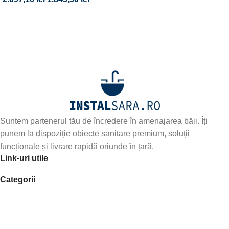
Abonează-te la newsletter-ul nostru!
Fii primul care află de noile produse și oferte speciale –
abonează-te
Suntem partenerul tău de încredere în amenajarea băii. Îți
punem la dispoziție obiecte sanitare premium, soluții
funcționale și livrare rapidă oriunde în țară.
Link-uri utile
Categorii