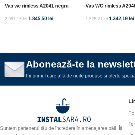
Vas wc rimless A2041 negru
Vas WC rimless A204
1.845,50
lei
1.342,19
lei
2.097,16
lei
1.525,21
lei
Abonează-te la newslett
Fii primul care află de noile produse și oferte spec
Li
Pol
Ter
Suntem partenerul tău de încredere în amenajarea băii. Îți
De