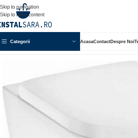
Skip to navigation
Skip to main content
Categorii
Acasa
Contact
Despre Noi
T
Prima pagină
OBIECTE SANITARE
VAS WC
SET VAS WC S