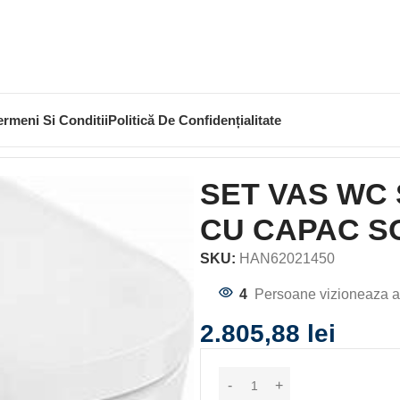
ermeni Si Conditii
Politică De Confidențialitate
USPENDAT ELUPURA S CU CAPAC SOFT CLOSE, ALB
SET VAS WC
CU CAPAC S
SKU:
HAN62021450
4
Persoane vizioneaza a
2.805,88
lei