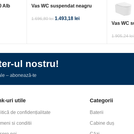
0 Alb
Vas WC suspendat neagru
460×365
1.493,18
lei
1.696,80
lei
Vas WC s
1.905,24
lei
er-ul nostru!
iale – abonează-te
nk-uri utile
Categorii
itică de confidențialitate
Baterii
meni si conditii
Cabine duș
spre noi
Căzi