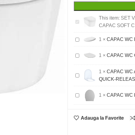
This item:
SET 
SET
CAPAC SOFT C
VAS
WC
CAPAC
1
×
CAPAC WC 
SUSPENDAT
WC
ELUPURA
DURAPLUS
CAPAC
1
×
CAPAC WC 
S
SOFT-
WC
CU
CLOSE
CONNECT
1
×
CAPAC WC 
CAPAC
CAPAC
ALB
AIR
QUICK-RELEA
SOFT
WC
SUBTIRE
CLOSE,
ACANTO
DUROPLAST
CAPAC
1
×
CAPAC WC 
ALB
SOFT
WC
CLOSE,
KLEA
BALAMALE
SOFT
Adauga la Favorite
QUICK-
ALB
RELEASE