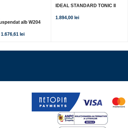
IDEAL STANDARD TONIC II
AQUABLADE VAS WC
1.894,00
lei
SUSPENDAT CU CAPAC
uspendat alb W204
SOFT-CLOSE
1.676,61
lei