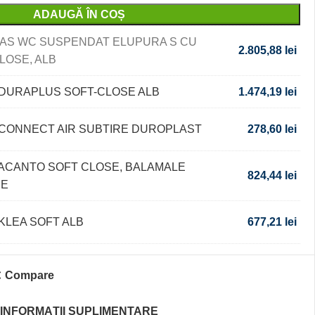
ADAUGĂ ÎN COȘ
VAS WC SUSPENDAT ELUPURA S CU
2.805,88
lei
LOSE, ALB
DURAPLUS SOFT-CLOSE ALB
1.474,19
lei
CONNECT AIR SUBTIRE DUROPLAST
278,60
lei
ACANTO SOFT CLOSE, BALAMALE
824,44
lei
SE
KLEA SOFT ALB
677,21
lei
Compare
INFORMAȚII SUPLIMENTARE