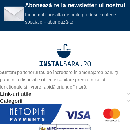
Abonează-te la newsletter-ul nostru!
Fii primul care află de noile produse și oferte
speciale – abonează-te
Suntem partenerul tău de încredere în amenajarea băii. Îți
punem la dispoziție obiecte sanitare premium, soluții
funcționale și livrare rapidă oriunde în țară.
Link-uri utile
Categorii