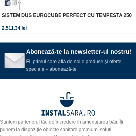
SISTEM DUS EUROCUBE PERFECT CU TEMPESTA 250
CUBE
2.511,34
lei
Abonează-te la newsletter-ul nostru!
Fii primul care află de noile produse și oferte
speciale – abonează-te
Suntem partenerul tău de încredere în amenajarea băii. Îți
punem la dispoziție obiecte sanitare premium, soluții