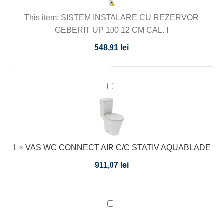
GEBERIT
This item:
SISTEM INSTALARE CU REZERVOR
UP
GEBERIT UP 100 12 CM CAL. I
100
12
548,91
lei
CM
CAL.
I
VAS
WC
CONNECT
AIR
C/C
1
×
VAS WC CONNECT AIR C/C STATIV AQUABLADE
STATIV
AQUABLADE
911,07
lei
VAS
WC