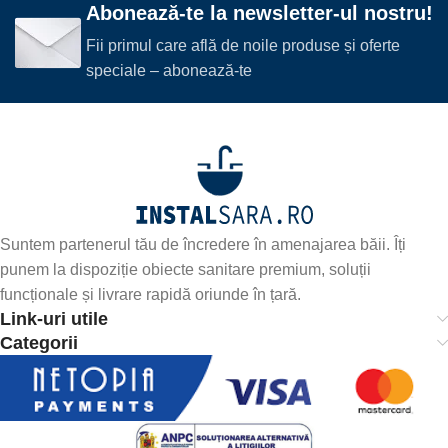
Abonează-te la newsletter-ul nostru!
Fii primul care află de noile produse și oferte
speciale – abonează-te
Suntem partenerul tău de încredere în amenajarea băii. Îți
punem la dispoziție obiecte sanitare premium, soluții
funcționale și livrare rapidă oriunde în țară.
Link-uri utile
Categorii