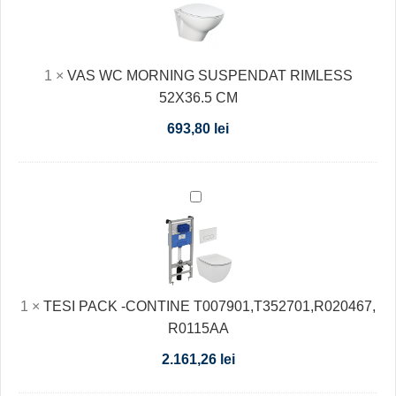
MORNING
SUSPENDAT
RIMLESS
52X36.5
1
×
VAS WC MORNING SUSPENDAT RIMLESS
CM
52X36.5 CM
693,80
lei
TESI
PACK
-
CONTINE
T007901,T352701,R020467,
1
×
TESI PACK -CONTINE T007901,T352701,R020467,
R0115AA
R0115AA
2.161,26
lei