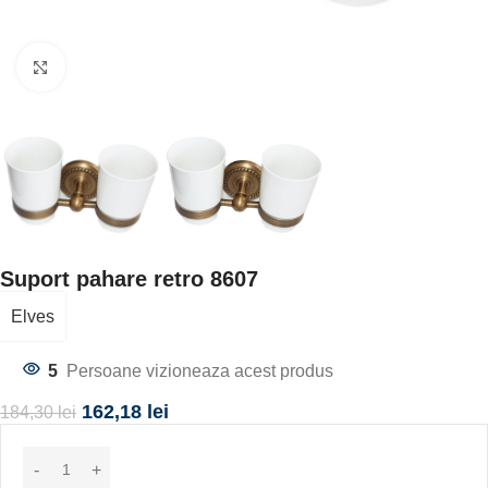
Click to enlarge
Suport pahare retro 8607
Elves
5
Persoane vizioneaza acest produs
162,18
lei
184,30
lei