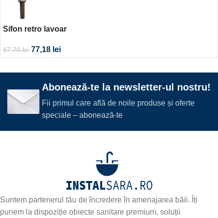
Sifon retro lavoar
77,18
lei
87,70
lei
Abonează-te la newsletter-ul nostru!
Fii primul care află de noile produse și oferte
speciale – abonează-te
Suntem partenerul tău de încredere în amenajarea băii. Îți
punem la dispoziție obiecte sanitare premium, soluții