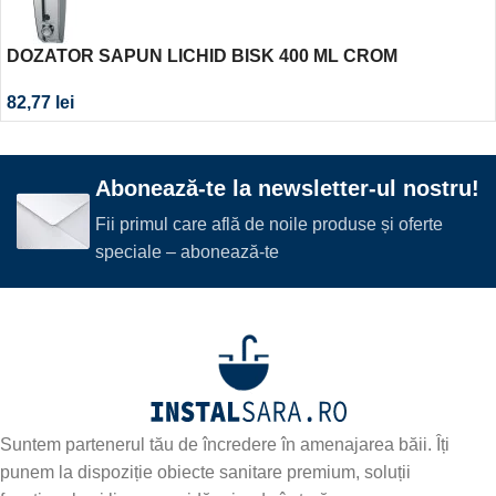
DOZATOR SAPUN LICHID BISK 400 ML CROM
82,77
lei
Abonează-te la newsletter-ul nostru!
Fii primul care află de noile produse și oferte
speciale – abonează-te
Suntem partenerul tău de încredere în amenajarea băii. Îți
punem la dispoziție obiecte sanitare premium, soluții