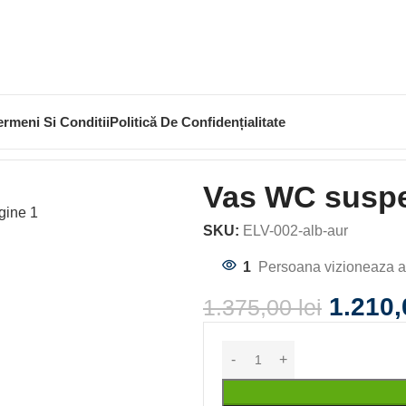
ermeni Si Conditii
Politică De Confidențialitate
iu 002
Vas WC suspe
SKU:
ELV-002-alb-aur
1
Persoana vizioneaza a
1.210
1.375,00
lei