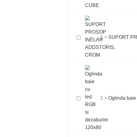
ESSENTIALS
CUBE
SUPORT
1
×
SUPORT PR
PROSOP
INELAR
ADDSTORIS,
CROM
Oglinda
1
×
Oglinda baie
baie
cu
led
RGB
si