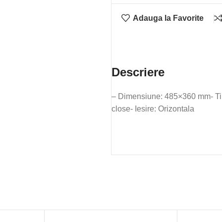
dezaburire
Adauga la Favorite
120x80
Descriere
– Dimensiune: 485×360 mm- Tip:
close- Iesire: Orizontala