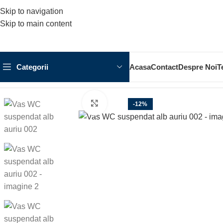
Skip to navigation
Skip to main content
Categorii
Acasa
Contact
Despre Noi
T
Prima pagină
OBIECTE SANITARE
Vas WC suspendat alb aur
Click to enlarge
-12%