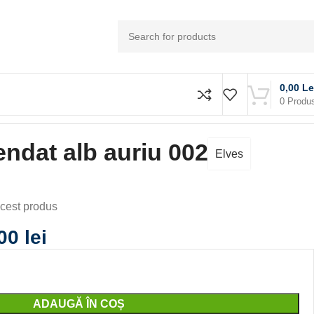
0,00
Le
0
Produ
ndat alb auriu 002
Elves
cest produs
,00
lei
ADAUGĂ ÎN COȘ