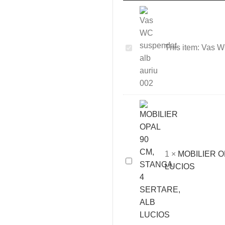
Vas
This item:
Vas WC
WC
suspendat
alb
auriu
002
1
×
MOBILIER O
MOBILIER
LUCIOS
OPAL
90
CM,
STANGA,
4