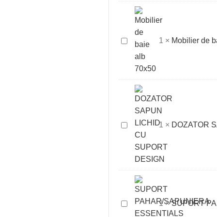
SERTARE,
ALB
LUCIOS
Mobilier
1
×
Mobilier de b
de
baie
alb
70x50
DOZATOR
1
×
DOZATOR S
SAPUN
LICHID
CU
SUPORT
DESIGN
SUPORT
1
×
SUPORT PA
PAHAR/SAPUNIERA