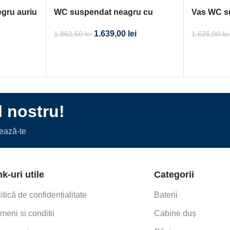
gru auriu
WC suspendat neagru cu
Vas WC s
margine aurie 480×365
1.639,00
lei
1.625,00
lei
1.862,50
lei
l nostru!
nează-te
nk-uri utile
Categorii
itică de confidențialitate
Baterii
meni si conditii
Cabine duș