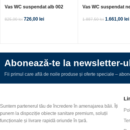
Vas WC suspendat alb 002
Vas WC suspendat ne
005
726,00
lei
1.661,00
lei
825,00
lei
1.887,50
lei
Abonează-te la newsletter-u
Fii primul care află de noile produse și oferte speciale – abo
Li
Suntem partenerul tău de încredere în amenajarea băii. Îți
Pol
punem la dispoziție obiecte sanitare premium, soluții
funcționale și livrare rapidă oriunde în țară.
Ter