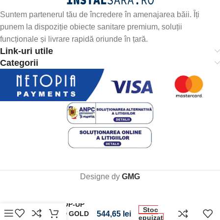
Suntem partenerul tău de încredere în amenajarea băii. Îți
punem la dispoziție obiecte sanitare premium, soluții
funcționale și livrare rapidă oriunde în țară.
Link-uri utile
Categorii
Designe dy
GMG
VENTIL POP-UP
Stoc
POLISHED GOLD
544,65
lei
epuizat