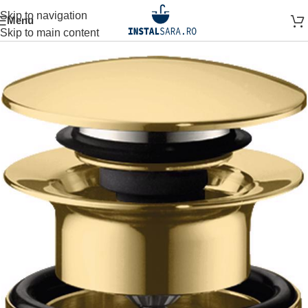
Skip to navigation
Menu
pagină
OBIECTE SANITARE
SISTEME SI INSTALATII
VENTIL
Skip to main content