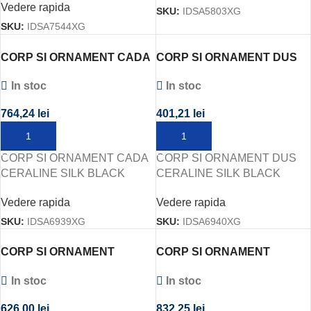
Vedere rapida
SKU:
IDSA5803XG
SKU:
IDSA7544XG
CORP SI ORNAMENT CADA
CORP SI ORNAMENT DUS
CERALINE SILK BLACK
CERALINE SILK BLACK
In stoc
In stoc
764,24
lei
401,21
lei
ADAUGĂ ÎN COȘ
ADAUGĂ ÎN COȘ
CORP SI ORNAMENT CADA
CORP SI ORNAMENT DUS
CERALINE SILK BLACK
CERALINE SILK BLACK
Vedere rapida
Vedere rapida
SKU:
IDSA6939XG
SKU:
IDSA6940XG
CORP SI ORNAMENT
CORP SI ORNAMENT
PENTRU CADA SI DUS
PENTRU CADA/DUS
In stoc
In stoc
EUROSMART NEW 2in1
EUROSTYLE NEW CAL. I
626,00
lei
832,25
lei