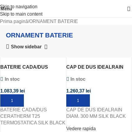
Skip to navigation
Menu
Skip to main content
Prima pagină
ORNAMENT BATERIE
ORNAMENT BATERIE
Show sidebar
BATERIE CADA/DUS
CAP DE DUS IDEALRAIN
CERATHERM T25
DIAM. 300 MM SILK BLACK
In stoc
In stoc
TERMOSTATICA SILK
BLACK
1.083,39
lei
1.260,37
lei
ADAUGĂ ÎN COȘ
ADAUGĂ ÎN COȘ
BATERIE CADA/DUS
CAP DE DUS IDEALRAIN
CERATHERM T25
DIAM. 300 MM SILK BLACK
TERMOSTATICA SILK BLACK
Vedere rapida