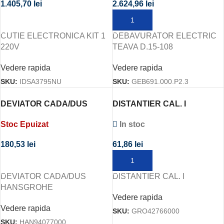
1.405,70
lei
2.624,96
lei
CITEȘTE MAI MULT
ADAUGĂ ÎN COȘ
CUTIE ELECTRONICA KIT 1
DEBAVURATOR ELECTRIC
220V
TEAVA D.15-108
Vedere rapida
Vedere rapida
SKU:
IDSA3795NU
SKU:
GEB691.000.P2.3
DEVIATOR CADA/DUS
DISTANTIER CAL. I
HANSGROHE
In stoc
Stoc Epuizat
61,86
lei
180,53
lei
ADAUGĂ ÎN COȘ
CITEȘTE MAI MULT
DISTANTIER CAL. I
DEVIATOR CADA/DUS
HANSGROHE
Vedere rapida
Vedere rapida
SKU:
GRO42766000
SKU:
HAN94077000