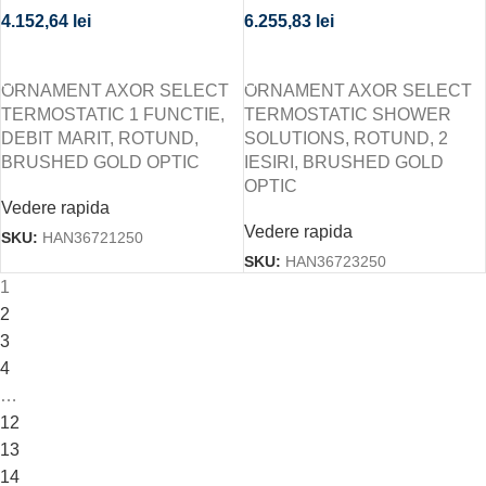
BRUSHED GOLD OPTIC
IESIRI, BRUSHED GOLD
4.152,64
lei
6.255,83
lei
OPTIC
CITEȘTE MAI MULT
CITEȘTE MAI MULT
ORNAMENT AXOR SELECT
ORNAMENT AXOR SELECT
TERMOSTATIC 1 FUNCTIE,
TERMOSTATIC SHOWER
DEBIT MARIT, ROTUND,
SOLUTIONS, ROTUND, 2
BRUSHED GOLD OPTIC
IESIRI, BRUSHED GOLD
OPTIC
Vedere rapida
Vedere rapida
SKU:
HAN36721250
SKU:
HAN36723250
1
2
3
4
…
12
13
14