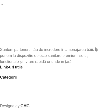
→
Abonează-te la newsletter-ul nostru!
Fii primul care află de noile produse și oferte speciale –
abonează-te
Suntem partenerul tău de încredere în amenajarea băii. Îți
punem la dispoziție obiecte sanitare premium, soluții
funcționale și livrare rapidă oriunde în țară.
Link-uri utile
Categorii
Designe dy
GMG