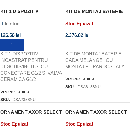
KIT 1 DISPOZITIV
KIT DE MONTAJ BATERIE
INCASTRAT PENTRU
CADA MELANGE , CU
In stoc
Stoc Epuizat
DESCHIS/INCHIS, CU
MONTAJ PE PARDOSEALA
CONECTARE G1/2 SI VALVA
126,56
lei
2.376,82
lei
CERAMICA G1/2
ADAUGĂ ÎN COȘ
CITEȘTE MAI MULT
KIT 1 DISPOZITIV
KIT DE MONTAJ BATERIE
INCASTRAT PENTRU
CADA MELANGE , CU
DESCHIS/INCHIS, CU
MONTAJ PE PARDOSEALA
CONECTARE G1/2 SI VALVA
Vedere rapida
CERAMICA G1/2
SKU:
IDSA6133NU
Vedere rapida
SKU:
IDSA2356NU
ORNAMENT AXOR SELECT
ORNAMENT AXOR SELECT
TERMOSTATIC 1 FUNCTIE,
TERMOSTATIC SHOWER
Stoc Epuizat
Stoc Epuizat
DEBIT MARIT, ROTUND,
SOLUTIONS, ROTUND, 2