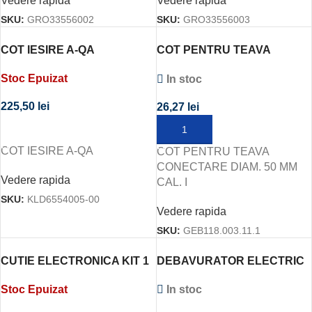
Vedere rapida
Vedere rapida
SKU:
GRO33556002
SKU:
GRO33556003
COT IESIRE A-QA
COT PENTRU TEAVA
CONECTARE DIAM. 50 MM
Stoc Epuizat
In stoc
CAL. I
225,50
lei
26,27
lei
CITEȘTE MAI MULT
ADAUGĂ ÎN COȘ
COT IESIRE A-QA
COT PENTRU TEAVA
CONECTARE DIAM. 50 MM
Vedere rapida
CAL. I
SKU:
KLD6554005-00
Vedere rapida
SKU:
GEB118.003.11.1
CUTIE ELECTRONICA KIT 1
DEBAVURATOR ELECTRIC
220V
TEAVA D.15-108
Stoc Epuizat
In stoc