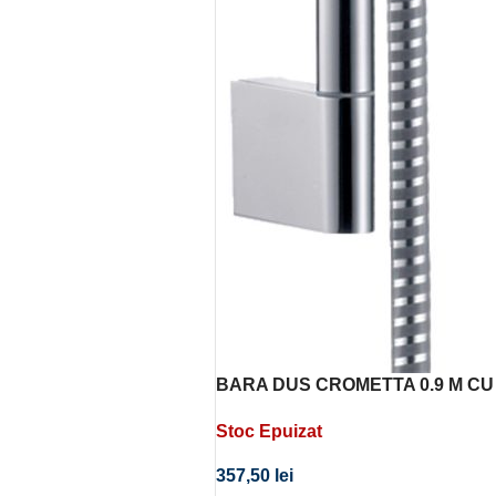
BARA DUS CROMETTA 0.9 M C
METAFLEX DE 1.6 M CAL. I
Stoc Epuizat
357,50
lei