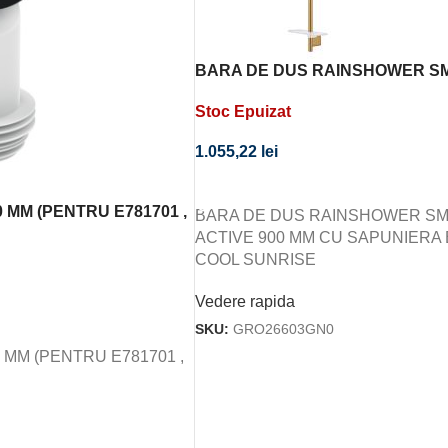
BARA DE DUS RAINSHOWER S
ACTIVE 900 MM CU SAPUNIER
Stoc Epuizat
COOL SUNRISE
1.055,22
lei
CITEȘTE MAI MULT
 MM (PENTRU E781701 ,
BARA DE DUS RAINSHOWER S
ACTIVE 900 MM CU SAPUNIERA
COOL SUNRISE
Vedere rapida
SKU:
GRO26603GN0
 MM (PENTRU E781701 ,