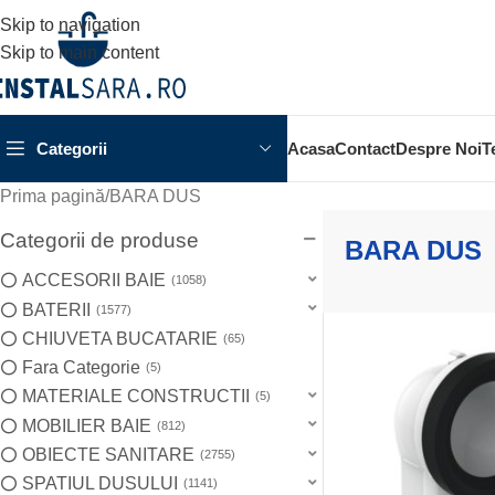
Skip to navigation
Skip to main content
Categorii
Acasa
Contact
Despre Noi
T
Prima pagină
BARA DUS
Categorii de produse
BARA DUS
ACCESORII BAIE
1058
BATERII
1577
CHIUVETA BUCATARIE
65
Fara Categorie
5
MATERIALE CONSTRUCTII
5
MOBILIER BAIE
812
OBIECTE SANITARE
2755
SPATIUL DUSULUI
1141