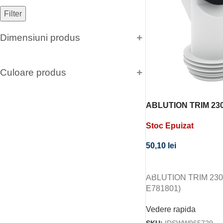
Filter
Dimensiuni produs
Culoare produs
ABLUTION TRIM 230
E781801)
Stoc Epuizat
50,10
lei
CITEȘTE MAI MULT
ABLUTION TRIM 230
E781801)
Vedere rapida