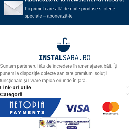
Fii primul care află de noile produse și oferte
speciale – abonează-te
Suntem partenerul tău de încredere în amenajarea băii. Îți
punem la dispoziție obiecte sanitare premium, soluții
funcționale și livrare rapidă oriunde în țară.
Link-uri utile
Categorii