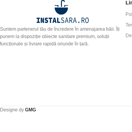
Li
Pol
Ter
Suntem partenerul tău de încredere în amenajarea băii. Îți
De
punem la dispoziție obiecte sanitare premium, soluții
funcționale și livrare rapidă oriunde în țară.
Designe dy
GMG