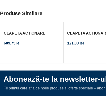
Produse Similare
CLAPETA ACTIONARE
CLAPETA ACTIONA
REZERVOR INCASTRAT
REZERVOR INCAST
609,75
lei
121,03
lei
OMEGA20 NEGRU-CROM-
DELTA01 ALB ALPIN 
NEGRU
Abonează-te la newsletter-u
Fii primul care află de noile produse și oferte speciale – abo