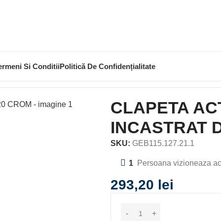
ermeni Si Conditii
Politică De Confidențialitate
TEME SI INSTALATII
CLAPETA
CLAPETA ACTIONARE REZ
CLAPETA AC
INCASTRAT 
SKU:
GEB115.127.21.1
1
Persoana vizioneaza ac
293,20
lei