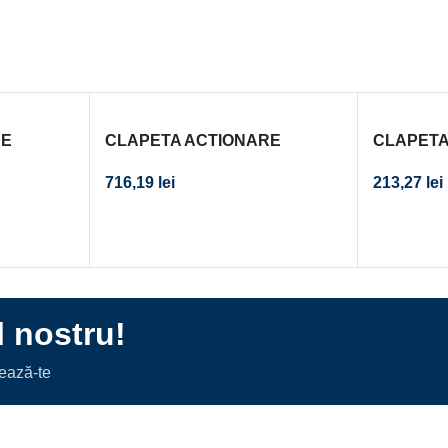
RE
CLAPETA ACTIONARE
CLAPETA
RAT
REZERVOR INCASTRAT
REZERVO
716,19
lei
213,27
lei
CAL. I
OMEGA30 MAT-CROM-MAT
DELTA01 
l nostru!
nează-te