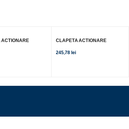
 ACTIONARE
CLAPETA ACTIONARE
R INCASTRAT
REZERVOR INCASTRAT
245,78
lei
CROM MAT CAL. I
DELTA15 ANTIVANDALISM
CAL. I