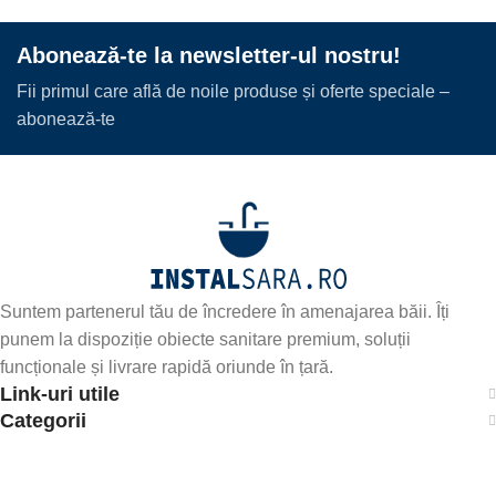
Abonează-te la newsletter-ul nostru!
Fii primul care află de noile produse și oferte speciale –
abonează-te
Suntem partenerul tău de încredere în amenajarea băii. Îți
punem la dispoziție obiecte sanitare premium, soluții
funcționale și livrare rapidă oriunde în țară.
Link-uri utile
Categorii