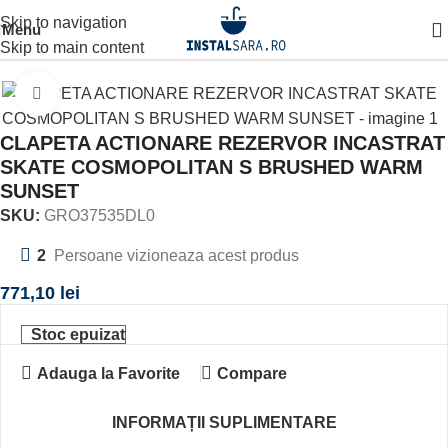
Skip to navigation
Menu
ARE
SISTEM INSTALARE
SISTEME SI INSTALATII
CLAPETA
Skip to main content
Click to enlarge
CLAPETA ACTIONARE REZERVOR INCASTRAT
SKATE COSMOPOLITAN S BRUSHED WARM
SUNSET
SKU:
GRO37535DL0
2
Persoane vizioneaza acest produs
771,10
lei
Stoc epuizat
Adauga la Favorite
Compare
INFORMAȚII SUPLIMENTARE