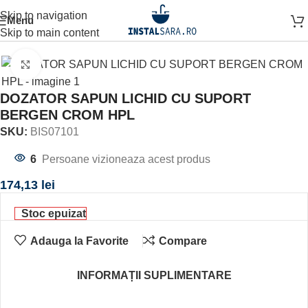
Skip to navigation
Menu
Prima pagină
ACCESORII BAIE
ACCESORIU DE PERETE
Skip to main content
Click to enlarge
DOZATOR SAPUN LICHID CU SUPORT
BERGEN CROM HPL
SKU:
BIS07101
6
Persoane vizioneaza acest produs
174,13
lei
Stoc epuizat
Adauga la Favorite
Compare
INFORMAȚII SUPLIMENTARE