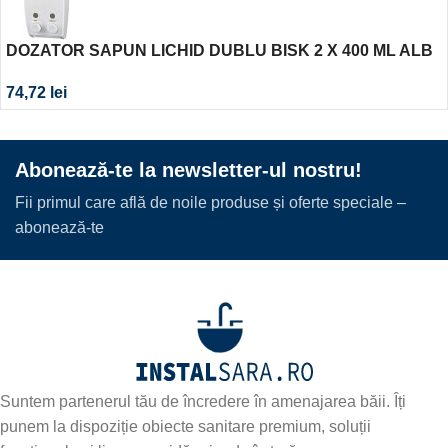
DOZATOR SAPUN LICHID DUBLU BISK 2 X 400 ML ALB
74,72
lei
Abonează-te la newsletter-ul nostru!
Fii primul care află de noile produse și oferte speciale –
abonează-te
Suntem partenerul tău de încredere în amenajarea băii. Îți
punem la dispoziție obiecte sanitare premium, soluții