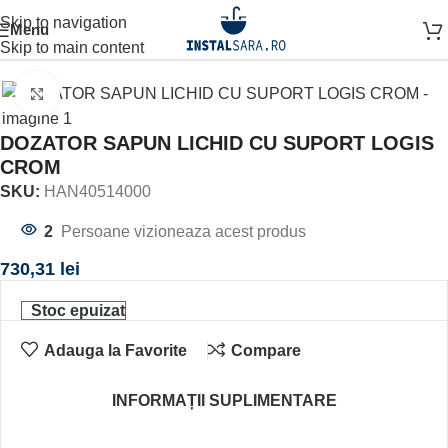
Skip to navigation
Menu
Prima pagină
ACCESORII BAIE
ACCESORIU DE PERETE
Skip to main content
Click to enlarge
DOZATOR SAPUN LICHID CU SUPORT LOGIS
CROM
SKU:
HAN40514000
2
Persoane vizioneaza acest produs
730,31
lei
Stoc epuizat
Adauga la Favorite
Compare
INFORMAȚII SUPLIMENTARE