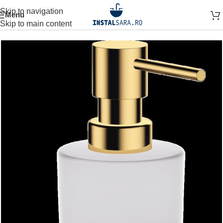
Skip to navigation
Menu
Prima pagină
ACCESORII BAIE
ACCESORIU DE PERETE
Skip to main content