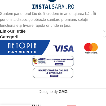
Suntem partenerul tău de încredere în amenajarea băii. Îți
punem la dispoziție obiecte sanitare premium, soluții
funcționale și livrare rapidă oriunde în țară.
Link-uri utile
Categorii
Designe dy
GMG
DOZATOR SAPUN
LICHID SUPORT