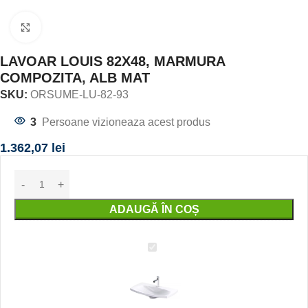
Click to enlarge
LAVOAR LOUIS 82X48, MARMURA
COMPOZITA, ALB MAT
SKU:
ORSUME-LU-82-93
3
Persoane vizioneaza acest produs
1.362,07
lei
ADAUGĂ ÎN COȘ
LAVOAR
LOUIS
82X48,
MARMURA