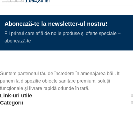
1.064,80
lei
1.210,00
lei
Abonează-te la newsletter-ul nostru!
Fii primul care află de noile produse și oferte speciale –
abonează-te
Suntem partenerul tău de încredere în amenajarea băii. Îți
punem la dispoziție obiecte sanitare premium, soluții
funcționale și livrare rapidă oriunde în țară.
Link-uri utile
Categorii