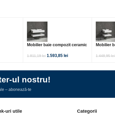
Mobilier baie compozit ceramic
Mobilier 
1000x500x150
600x500x
1.593,85
lei
1.811,19
lei
1.448,95
lei
er-ul nostru!
iale – abonează-te
nk-uri utile
Categorii