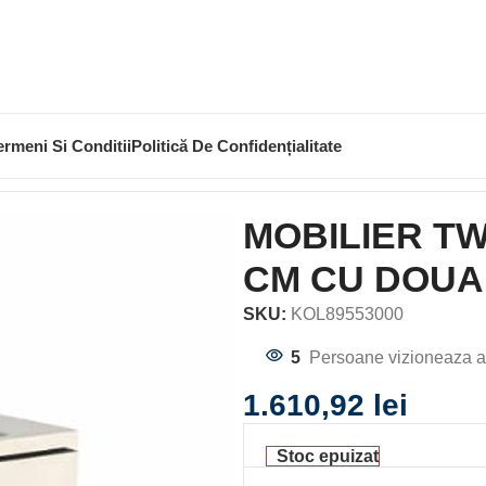
ermeni Si Conditii
Politică De Confidențialitate
AVOAR 80 CM CU DOUA SERTARE,ALB LUCIOS
MOBILIER T
CM CU DOUA
SKU:
KOL89553000
5
Persoane vizioneaza a
1.610,92
lei
Stoc epuizat