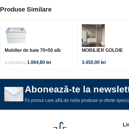
Produse Similare
Mobilier de baie 70×50 alb
MOBILIER GOLDIE
1.064,80
lei
3.450,00
lei
1.210,00
lei
Abonează-te la newslett
Fii primul care află de noile produse și oferte spec
Li