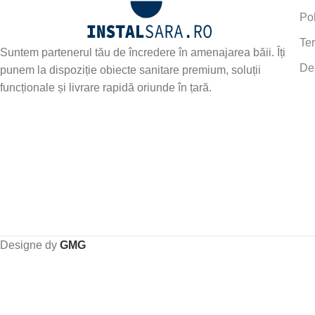
Pol
Ter
Suntem partenerul tău de încredere în amenajarea băii. Îți
De
punem la dispoziție obiecte sanitare premium, soluții
funcționale și livrare rapidă oriunde în țară.
Designe dy
GMG