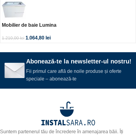
Mobilier de baie Lumina
1.064,80
lei
1.210,00
lei
Abonează-te la newsletter-ul nostru!
Fii primul care află de noile produse și oferte
speciale – abonează-te
Suntem partenerul tău de încredere în amenajarea băii. Îți