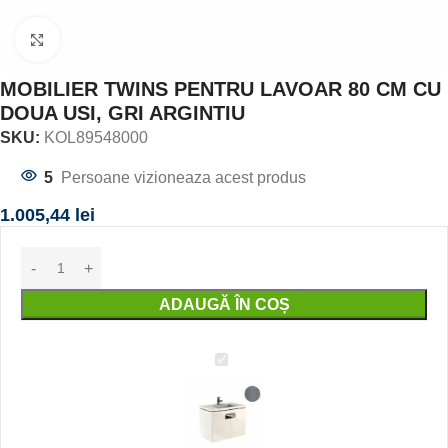
Click to enlarge
MOBILIER TWINS PENTRU LAVOAR 80 CM CU
DOUA USI, GRI ARGINTIU
SKU:
KOL89548000
5
Persoane vizioneaza acest produs
1.005,44
lei
ADAUGĂ ÎN COȘ
MOBILIER
TWINS
PENTRU
LAVOAR