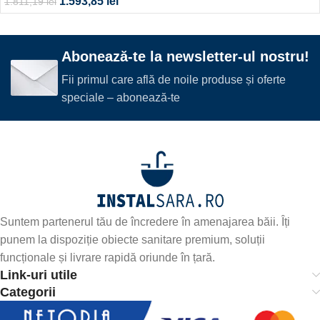
1.593,85
lei
1.811,19
lei
Abonează-te la newsletter-ul nostru!
Fii primul care află de noile produse și oferte
speciale – abonează-te
Suntem partenerul tău de încredere în amenajarea băii. Îți
punem la dispoziție obiecte sanitare premium, soluții
funcționale și livrare rapidă oriunde în țară.
Link-uri utile
Categorii