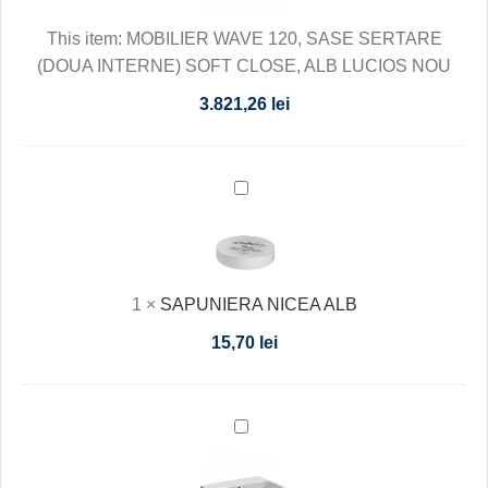
SERTARE
This item:
MOBILIER WAVE 120, SASE SERTARE
(DOUA
(DOUA INTERNE) SOFT CLOSE, ALB LUCIOS NOU
INTERNE)
SOFT
3.821,26
lei
CLOSE,
ALB
LUCIOS
SAPUNIERA
NOU
NICEA
ALB
1
×
SAPUNIERA NICEA ALB
15,70
lei
LAVOAR
GEBERIT
SELNOVA