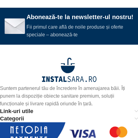
Abonează-te la newsletter-ul nostru!
Fii primul care află de noile produse și oferte
speciale – abonează-te
Suntem partenerul tău de încredere în amenajarea băii. Îți
punem la dispoziție obiecte sanitare premium, soluții
funcționale și livrare rapidă oriunde în țară.
Link-uri utile
Categorii