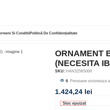
ermeni Si Conditii
Politică De Confidențialitate
TERIE DUS METROPOL (NECESITA IBOX)
ORNAMENT B
(NECESITA I
SKU:
HAN32565000
6
Persoane vizioneaza a
1.424,24
lei
Stoc epuizat