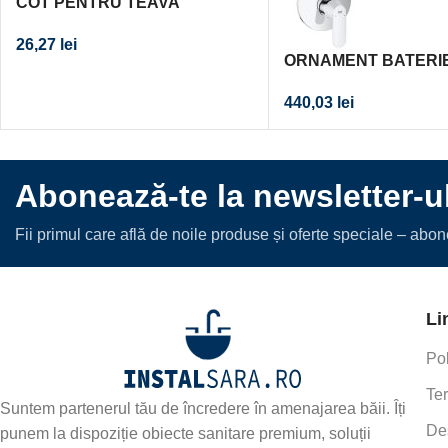
COT PENTRU TEAVA
CONECTARE DIAM. 50 MM
26,27
lei
CAL. I
ORNAMENT BATERI
EUROSMART
440,03
lei
COSMOPOLITAN CR
Abonează-te la newsletter-u
Fii primul care află de noile produse și oferte speciale – abo
Li
Pol
Ter
Suntem partenerul tău de încredere în amenajarea băii. Îți
De
punem la dispoziție obiecte sanitare premium, soluții