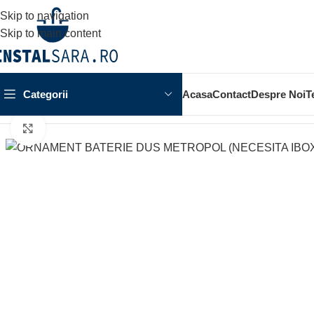
Skip to navigation
Skip to main content
Categorii
Acasa
Contact
Despre Noi
T
Prima pagină
BATERII
ORNAMENT BATERIE
ORNAMENT BA
Click to enlarge