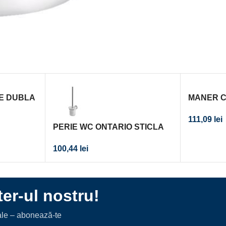
E DUBLA
MANER C
,
610MM/2
111,09
lei
PTA
PERIE WC ONTARIO STICLA
CROM
100,44
lei
er-ul nostru!
iale – abonează-te