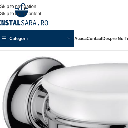
Skip to navigation
Skip to main content
Categorii
Acasa
Contact
Despre Noi
T
Prima pagină
ACCESORII BAIE
ACCESORIU DE PERETE
P