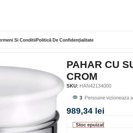
ermeni Si Conditii
Politică De Confidențialitate
AHAR CU SUPORT AXOR MONTREUX , CROM
PAHAR CU S
CROM
SKU:
HAN42134000
3
Persoane vizioneaza a
989,34
lei
Stoc epuizat