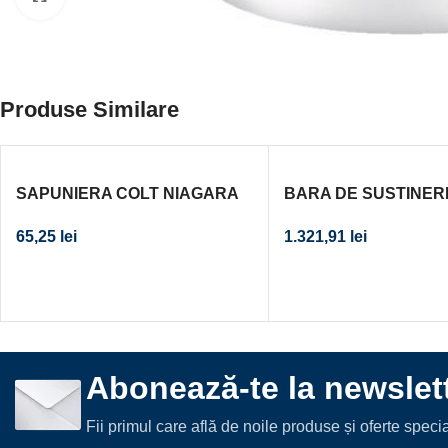
Produse Similare
SAPUNIERA COLT NIAGARA
BARA DE SUSTINER
MICA CROM
55 CM, MASTERLINE
65,25
lei
1.321,91
lei
PRINDERE PE DREA
Abonează-te la newslett
Fii primul care află de noile produse și oferte spec