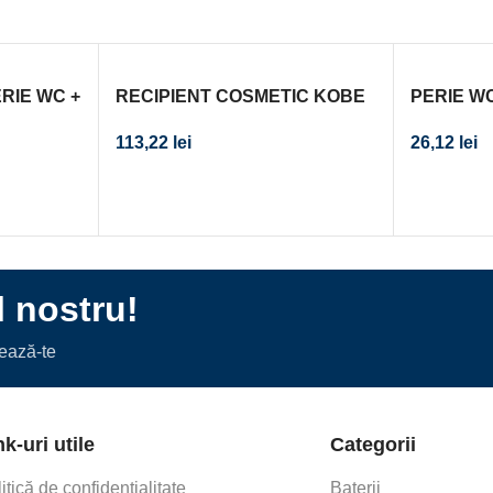
ERIE WC +
RECIPIENT COSMETIC KOBE
PERIE W
ROM
113,22
lei
26,12
lei
l nostru!
nează-te
nk-uri utile
Categorii
itică de confidențialitate
Baterii