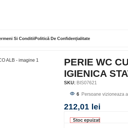
ermeni Si Conditii
Politică De Confidențialitate
WC CU SUPORT HARTIE IGIENICA STATIV BIANCO ALB
PERIE WC C
IGIENICA ST
SKU:
BIS07621
6
Persoane vizioneaza a
212,01
lei
Stoc epuizat