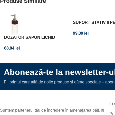
Produse Similare
SUPORT STATIV II P
HARTIE IGIENICA C
99,89
lei
DOZATOR SAPUN LICHID
MITRA
88,84
lei
Abonează-te la newsletter-u
Fii primul care află de noile produse și oferte speciale – abo
Li
Suntem partenerul tău de încredere în amenajarea băii. Îți
Pol