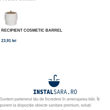
RECIPIENT COSMETIC BARREL
23,91
lei
Abonează-te la newsletter-ul nostru!
Fii primul care află de noile produse și oferte speciale –
abonează-te
Suntem partenerul tău de încredere în amenajarea băii. Îți
punem la dispoziție obiecte sanitare premium, soluții