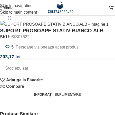
Skip to navigation
Menu
Prima pagină
ACCESORII BAIE
ACCESORIU STATIV
Skip to main content
Click to enlarge
SUPORT PROSOAPE STATIV BIANCO ALB
SKU:
BIS07622
5
Persoane vizioneaza acest produs
203,17
lei
Stoc epuizat
Adauga la Favorite
Compare
INFORMAȚII SUPLIMENTARE
Produse Similare