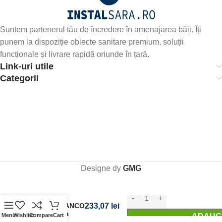
Suntem partenerul tău de încredere în amenajarea băii. Îți
punem la dispoziție obiecte sanitare premium, soluții
funcționale și livrare rapidă oriunde în țară.
Link-uri utile
Categorii
Designe dy
GMG
PICIOARE
MOBILIER
MONTEBIANCO
233,07
lei
20 CM ALB
ADAUGĂ
Menu
Wishlist
Compare
Cart