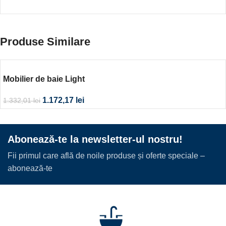
Produse Similare
Mobilier de baie Light
1.172,17
lei
1.332,01
lei
Abonează-te la newsletter-ul nostru!
Fii primul care află de noile produse și oferte speciale –
abonează-te