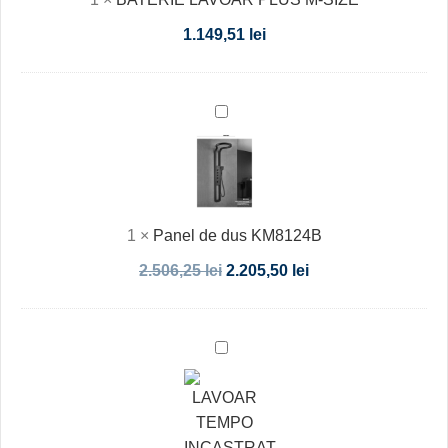
1.149,51
lei
Panel
de
dus
KM8124B
1
×
Panel de dus KM8124B
2.506,25
lei
2.205,50
lei
LAVOAR
TEMPO
INCASTRAT
81
CM