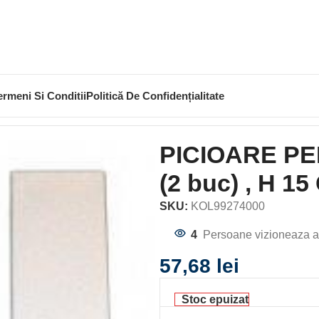
ermeni Si Conditii
Politică De Confidențialitate
REKORD (2 buc) , H 15 CM
PICIOARE P
(2 buc) , H 15
SKU:
KOL99274000
4
Persoane vizioneaza a
57,68
lei
Stoc epuizat