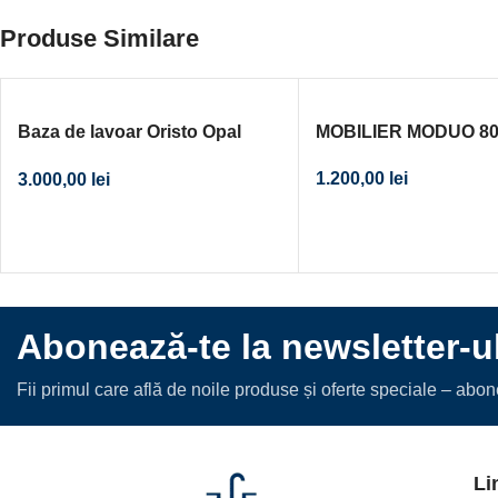
Produse Similare
Baza de lavoar Oristo Opal
MOBILIER MODUO 80
suspendat dreapta/stanga gri
1.200,00
lei
3.000,00
lei
lucios 90x45xH50 cm+lavoar
compozit 90
Abonează-te la newsletter-u
Fii primul care află de noile produse și oferte speciale – abo
Li