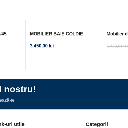
/45
MOBILIER BAIE GOLDIE
Mobilier d
3.450,00
lei
1.332,01
lei
l nostru!
nează-te
nk-uri utile
Categorii