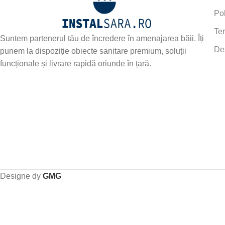
Pol
Ter
Suntem partenerul tău de încredere în amenajarea băii. Îți
De
punem la dispoziție obiecte sanitare premium, soluții
funcționale și livrare rapidă oriunde în țară.
Designe dy
GMG