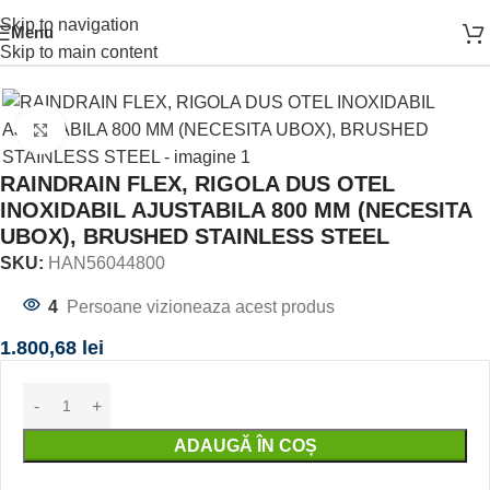
Skip to navigation
Menu
agină
OBIECTE SANITARE
SPATIUL DUSULUI
RIGOLA DUS
Skip to main content
Click to enlarge
RAINDRAIN FLEX, RIGOLA DUS OTEL
INOXIDABIL AJUSTABILA 800 MM (NECESITA
UBOX), BRUSHED STAINLESS STEEL
SKU:
HAN56044800
4
Persoane vizioneaza acest produs
1.800,68
lei
ADAUGĂ ÎN COȘ