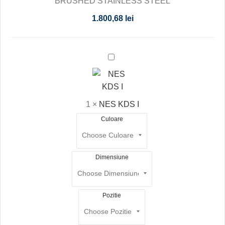
BRUSHED STAINLESS STEEL
1.800,68
lei
NES
KDS
I
1
×
NES KDS I
Culoare
Dimensiune
Pozitie