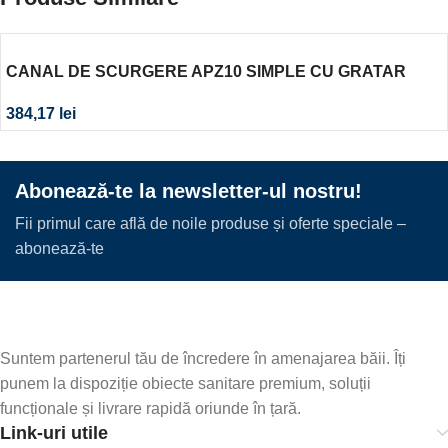
CANAL DE SCURGERE APZ10 SIMPLE CU GRATAR
PERFORAT, 550MM, OTEL INOXIDABIL MAT
384,17
lei
Abonează-te la newsletter-ul nostru!
Fii primul care află de noile produse și oferte speciale –
abonează-te
Suntem partenerul tău de încredere în amenajarea băii. Îți
punem la dispoziție obiecte sanitare premium, soluții
funcționale și livrare rapidă oriunde în țară.
Link-uri utile