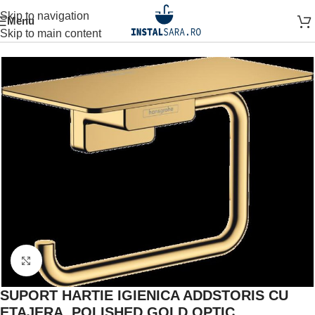
Skip to navigation
Menu
Prima pagină
ACCESORII BAIE
ACCESORIU DE PERETE
Skip to main content
Click to enlarge
SUPORT HARTIE IGIENICA ADDSTORIS CU
ETAJERA, POLISHED GOLD OPTIC