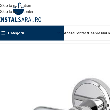
Skip to navigation
Skip to main content
Categorii
Acasa
Contact
Despre Noi
T
Prima pagină
ACCESORII BAIE
ACCESORIU DE PERETE
S