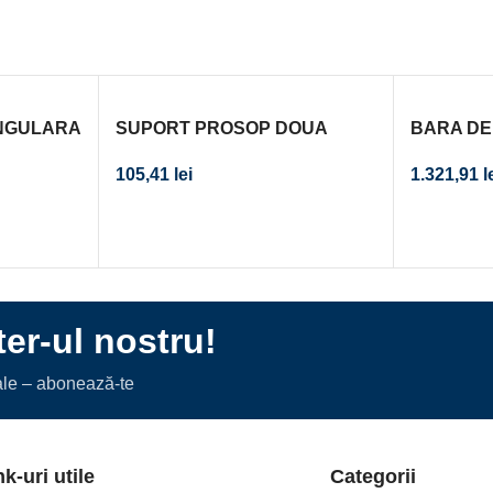
NGULARA
SUPORT PROSOP DOUA
BARA DE
M
BRATE ONTARIO CROM
55 CM, M
105,41
lei
1.321,91
l
PRINDER
er-ul nostru!
iale – abonează-te
nk-uri utile
Categorii