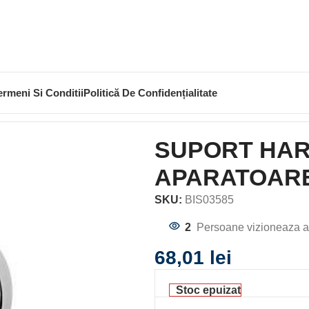
ermeni Si Conditii
Politică De Confidențialitate
UPORT HARTIE IGIENICA FARA APARATOARE SEDUCTION
SUPORT HART
APARATOARE
SKU:
BIS03585
2
Persoane vizioneaza a
68,01
lei
Stoc epuizat