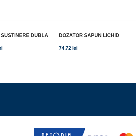
 SUSTINERE DUBLA
DOZATOR SAPUN LICHID
ASTERLINE,
DUBLU BISK 2 X 400 ML ALB
ei
74,72
lei
E PE DREAPTA