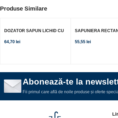
Produse Similare
DOZATOR SAPUN LICHID CU
SAPUNIERA RECTA
SUPORT ONTARIO STICLA
NIAGARA MICA CRO
64,70
lei
55,55
lei
CROM
Abonează-te la newslett
Fii primul care află de noile produse și oferte spec
Li