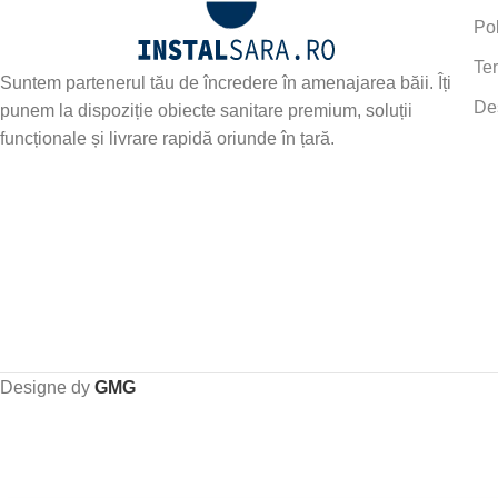
Pol
Ter
Suntem partenerul tău de încredere în amenajarea băii. Îți
De
punem la dispoziție obiecte sanitare premium, soluții
funcționale și livrare rapidă oriunde în țară.
Designe dy
GMG