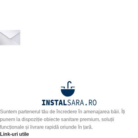
Abonează-te la newsletter-ul nostru!
Fii primul care află de noile produse și oferte speciale –
abonează-te
Suntem partenerul tău de încredere în amenajarea băii. Îți
punem la dispoziție obiecte sanitare premium, soluții
funcționale și livrare rapidă oriunde în țară.
Link-uri utile