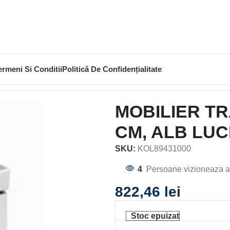
ermeni Si Conditii
Politică De Confidențialitate
LAVOAR 45 CM, ALB LUCIOS
MOBILIER TR
CM, ALB LUC
SKU:
KOL89431000
4
Persoane vizioneaza a
822,46
lei
Stoc epuizat