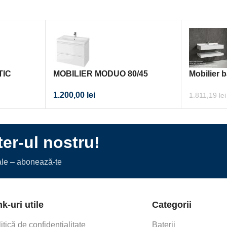
TIC
MOBILIER MODUO 80/45
Mobilier 
1000x500
1.200,00
lei
1.811,19
lei
er-ul nostru!
iale – abonează-te
nk-uri utile
Categorii
itică de confidențialitate
Baterii