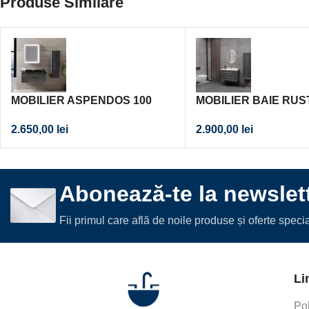
Produse Similare
MOBILIER ASPENDOS 100
MOBILIER BAIE RUS
2.650,00
lei
2.900,00
lei
Abonează-te la newslett
Fii primul care află de noile produse și oferte spec
Li
Pol