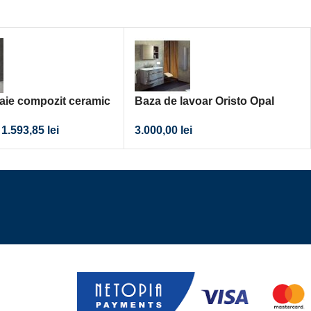
baie compozit ceramic
Baza de lavoar Oristo Opal
x150
suspendat dreapta/stanga gri
1.593,85
lei
3.000,00
lei
lucios 90x45xH50 cm+lavoar
compozit 90