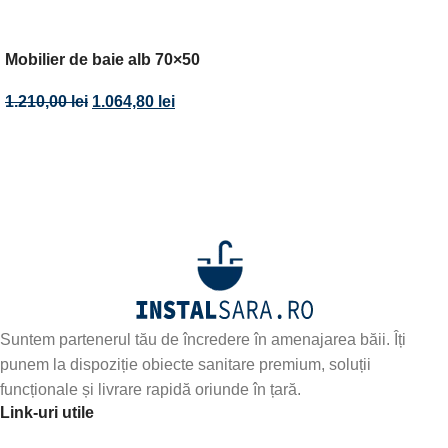
Mobilier de baie alb 70×50
1.210,00
lei
1.064,80
lei
Abonează-te la newsletter-ul nostru!
Fii primul care află de noile produse și oferte speciale –
abonează-te
Suntem partenerul tău de încredere în amenajarea băii. Îți
punem la dispoziție obiecte sanitare premium, soluții
funcționale și livrare rapidă oriunde în țară.
Link-uri utile