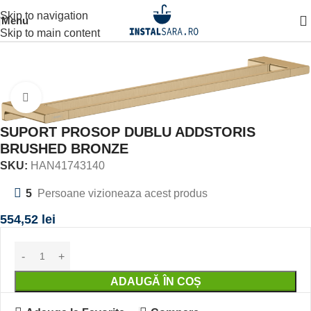
Skip to navigation
Menu
Prima pagină
ACCESORII BAIE
ACCESORIU DE PERETE
Skip to main content
Click to enlarge
SUPORT PROSOP DUBLU ADDSTORIS
BRUSHED BRONZE
SKU:
HAN41743140
5
Persoane vizioneaza acest produs
554,52
lei
ADAUGĂ ÎN COȘ