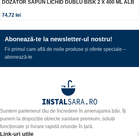
DOZATOR SAPUN LICHID DUBLU BISK 2 X 400 ML ALB
74,72
lei
Abonează-te la newsletter-ul nostru!
Fii primul care află de noile produse și oferte speciale –
abonează-te
Suntem partenerul tău de încredere în amenajarea băii. Îți
punem la dispoziție obiecte sanitare premium, soluții
funcționale și livrare rapidă oriunde în țară.
Link-uri utile