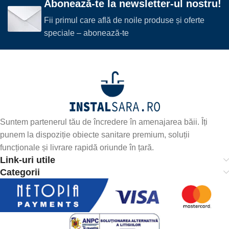
Abonează-te la newsletter-ul nostru!
Fii primul care află de noile produse și oferte
speciale – abonează-te
Suntem partenerul tău de încredere în amenajarea băii. Îți
punem la dispoziție obiecte sanitare premium, soluții
funcționale și livrare rapidă oriunde în țară.
Link-uri utile
Categorii