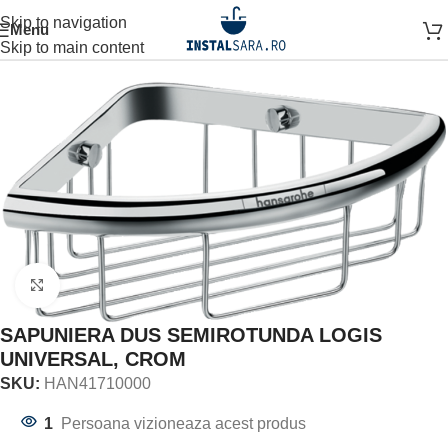
Skip to navigation
Menu
Prima pagină
ACCESORII BAIE
ACCESORIU DE PERETE
Skip to main content
Click to enlarge
SAPUNIERA DUS SEMIROTUNDA LOGIS
UNIVERSAL, CROM
SKU:
HAN41710000
1
Persoana vizioneaza acest produs